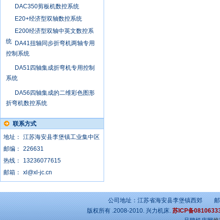
DAC350剪板机数控系统
E20+经济型双轴数控系统
E200经济型双轴中英文数控系
统
DA41扭轴同步折弯机两轴专用
控制系统
DA51四轴集成折弯机专用控制
系统
DA56四轴集成的二维彩色图形
折弯机数控系统
联系方式
地址：
江苏海安县李堡镇工业集中区
邮编：
226631
热线：
13236077615
邮箱：
xl@xl-jc.cn
公司地址：江苏省海安县李堡镇西郊 邮政编
版权所有 .2008-2010.
兴力机床
.
苏ICP备0810633