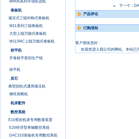
WH06系列手动折边机
下一个：
D
卷板机
产品评论
液压式三辊对称式卷板机
W11系列三辊卷板机
订购须知
大型上辊万能式卷板机
W11SNC上辊万能式卷板机
客户朋友您好：
欢迎您进入我公司的网站。本站已开
校平机
开卷校平剪切生产线
校平机
其它
典型四柱式通用液压机
钢坯剪断机
机床配件
数控系统
E10剪折机床专用数显装置
E20经济型单轴数控系统
DAC310剪板机专用数控系统