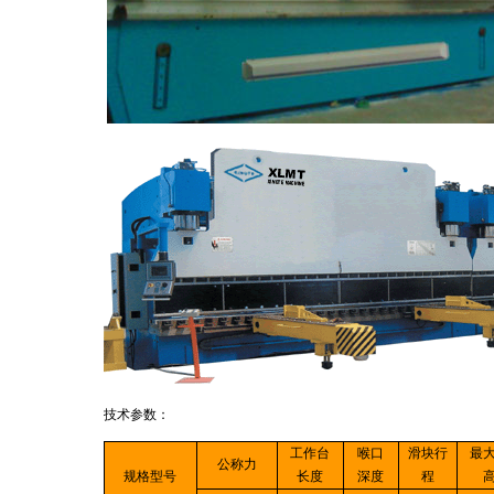
技术参数：
工作台
喉口
滑块行
最
公称力
规格型号
长度
深度
程