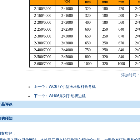
KN
mm
mm
mm
2-100/3200
2
×
1000
320
180
420
2
×
2-160/4000
2
×
1600
320
180
500
2
×
2-200/6000
2
×
2000
400
180
560
2
×
2-250/6000
2
×
2500
600
250
640
2
×
2-300/6000
2
×
3000
650
250
670
2
×
2-300/7000
2
×
3000
650
250
670
2
×
2-400/7000
2
×
4000
750
250
840
2
×
2-500/7000
2
×
5000
800
320
840
2
×
2-600/7000
2
×
6000
1000
320
1000
2
×
添加时间：2
上一个：
WC67Y小型液压板料折弯机
下一个：
WH06系列手动折边机
产品评论
订购须知
朋友您好：