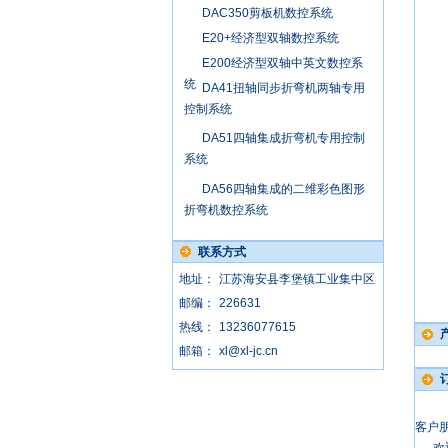
DAC350剪板机数控系统
E20+经济型双轴数控系统
E200经济型双轴中英文数控系
统
DA41扭轴同步折弯机两轴专用
控制系统
DA51四轴集成折弯机专用控制
系统
DA56四轴集成的二维彩色图形
折弯机数控系统
联系方式
地址：
江苏海安县李堡镇工业集中区
邮编：
226631
热线：
13236077615
邮箱：
xl@xl-jc.cn
客户